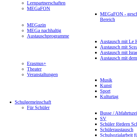
Lernpartnerschaften
MEGaFON
MEGaFON - gesch
Bereich
MEGazin
MEGa nachhaltig
Austauschprogramme
Austausch mit Le 
Austausch mit Sce
Austausch mit Isra
Austausch mit dem
Erasmus+
Theater
Veranstaltungen
Musik
Kunst
Sport
Kulturtag
Schulgemeinschaft
Für Schüler
Busse / Abfahrtsze
SV
Schüler fördern Sc
Schüleraustausch
Schulsozialarbeit f