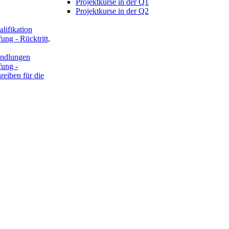
Projektkurse in der Q1
Projektkurse in der Q2
lifikation
ung - Rücktritt,
ndlungen
fung -
reiben für die