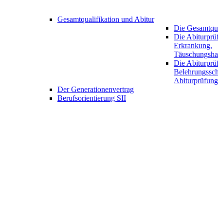
Gesamtqualifikation und Abitur
Die Gesamtqua
Die Abiturprüf
Erkrankung,
Täuschungsha
Die Abiturprü
Belehrungssch
Abiturprüfung
Der Generationenvertrag
Berufsorientierung SII