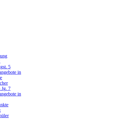
rung
g
gst. 5
angebote in
fe
cher
 Jg. 7
angebote in
nkte
g
hüler