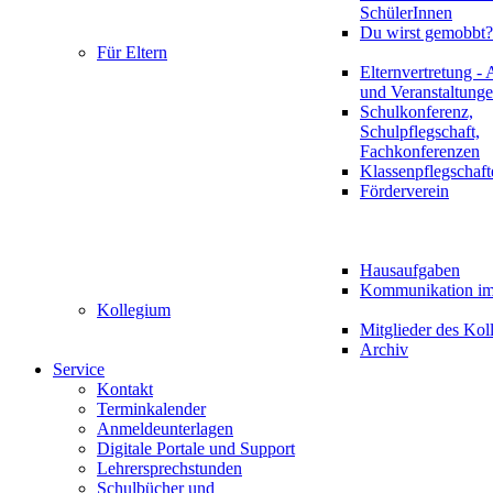
SchülerInnen
Du wirst gemobbt?
Für Eltern
Elternvertretung - 
und Veranstaltung
Schulkonferenz,
Schulpflegschaft,
Fachkonferenzen
Klassenpflegschaft
Förderverein
Hausaufgaben
Kommunikation im 
Kollegium
Mitglieder des Kol
Archiv
Service
Kontakt
Terminkalender
Anmeldeunterlagen
Digitale Portale und Support
Lehrersprechstunden
Schulbücher und