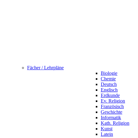
Fächer / Lehrpläne
Biologie
Chemie
Deutsch
Englisch
Erdkunde
Ev. Religion
Französisch
Geschichte
Informatik
Kath. Religion
Kunst
Latein