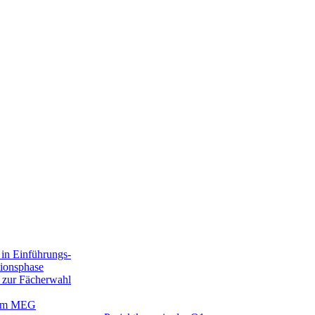
in Einführungs-
tionsphase
 zur Fächerwahl
 am MEG