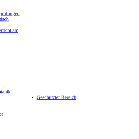
n
prüfungen
isch
rricht am
otanik
Geschützter Bereich
or