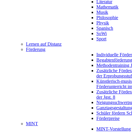
Literatur
Mathematik
Musik
Philosophie
Physik
Spanisch
SoWi
Sport
Lernen auf Distanz
Förderung
Individuelle Förde
Begabtenförderun
Methodentraining J
Zusätzliche Förder
der Erprobungsstu
Künstlerisch-musis
Förderunterricht im
Zusätzliche Förder
der Jgst. 8
Neigungsschwerpu
Ganztagsgestaltun
Schüler fördern Sc
Förderpreise
MINT
MINT-Vorstellung