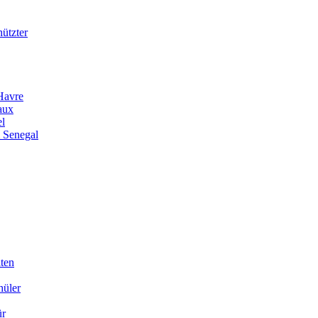
ützter
Havre
aux
el
 Senegal
iten
hüler
ür