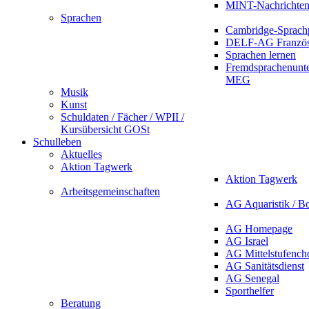
MINT-Nachrichte
Sprachen
Cambridge-Sprach
DELF-AG Französ
Sprachen lernen
Fremdsprachenunte
MEG
Musik
Kunst
Schuldaten / Fächer / WPII /
Kursübersicht GOSt
Schulleben
Aktuelles
Aktion Tagwerk
Aktion Tagwerk
Arbeitsgemeinschaften
AG Aquaristik / B
AG Homepage
AG Israel
AG Mittelstufench
AG Sanitätsdienst
AG Senegal
Sporthelfer
Beratung