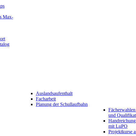
ips
es Max-
ort
talog
Auslandsaufenthalt
Facharbeit
Planung der Schullaufbahn
Fächerwahlen 
und Qualifika
Handreichung
mit LuPO
Projektkurse