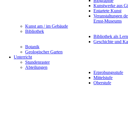
Biographie
Kunstwerke aus G
Entartete Kunst
Veranstaltungen d
Ernst-Museums
Kunst am / im Gebäude
Bibliothek
Bibliothek als Lern
Geschichte und Ka
Botanik
Geologischer Garten
Unterricht
Stundenraster
Abteilungen
Erprobungsstufe
Mittelstufe
Oberstufe