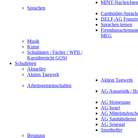
MINT-Nachrichte
Sprachen
Cambridge-Sprach
DELF-AG Französ
Sprachen lernen
Fremdsprachenunte
MEG
Musik
Kunst
Schuldaten / Fächer / WPII /
Kursübersicht GOSt
Schulleben
Aktuelles
Aktion Tagwerk
Aktion Tagwerk
Arbeitsgemeinschaften
AG Aquaristik / B
AG Homepage
AG Israel
AG Mittelstufench
AG Sanitätsdienst
AG Senegal
Sporthelfer
Beratung