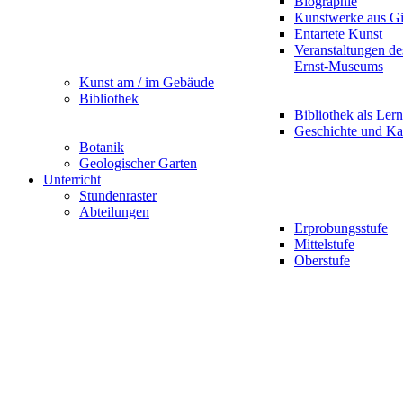
Biographie
Kunstwerke aus G
Entartete Kunst
Veranstaltungen d
Ernst-Museums
Kunst am / im Gebäude
Bibliothek
Bibliothek als Lern
Geschichte und Ka
Botanik
Geologischer Garten
Unterricht
Stundenraster
Abteilungen
Erprobungsstufe
Mittelstufe
Oberstufe