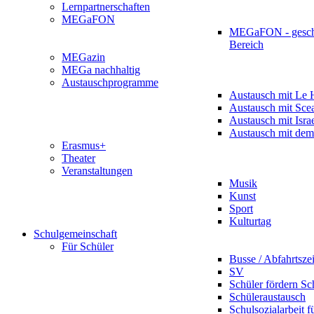
Lernpartnerschaften
MEGaFON
MEGaFON - gesch
Bereich
MEGazin
MEGa nachhaltig
Austauschprogramme
Austausch mit Le 
Austausch mit Sce
Austausch mit Isra
Austausch mit dem
Erasmus+
Theater
Veranstaltungen
Musik
Kunst
Sport
Kulturtag
Schulgemeinschaft
Für Schüler
Busse / Abfahrtsze
SV
Schüler fördern Sc
Schüleraustausch
Schulsozialarbeit f