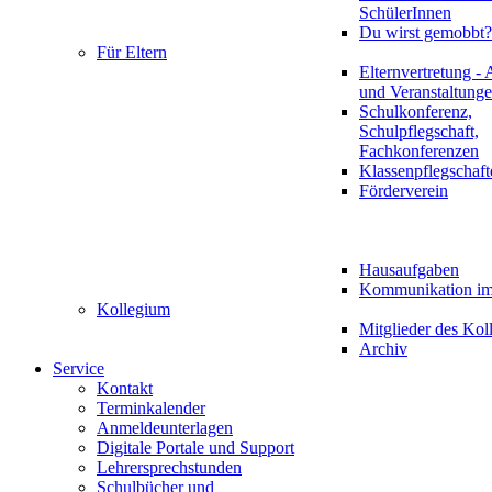
SchülerInnen
Du wirst gemobbt?
Für Eltern
Elternvertretung - 
und Veranstaltung
Schulkonferenz,
Schulpflegschaft,
Fachkonferenzen
Klassenpflegschaft
Förderverein
Hausaufgaben
Kommunikation im 
Kollegium
Mitglieder des Kol
Archiv
Service
Kontakt
Terminkalender
Anmeldeunterlagen
Digitale Portale und Support
Lehrersprechstunden
Schulbücher und