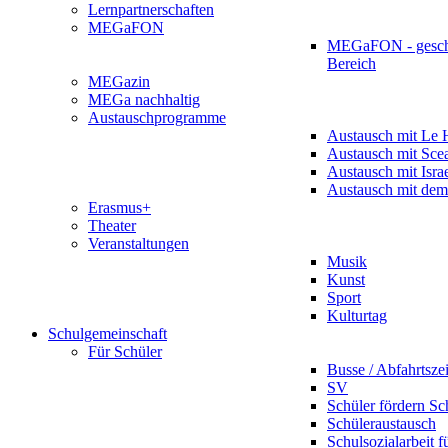
Lernpartnerschaften
MEGaFON
MEGaFON - gesch
Bereich
MEGazin
MEGa nachhaltig
Austauschprogramme
Austausch mit Le 
Austausch mit Sce
Austausch mit Isra
Austausch mit dem
Erasmus+
Theater
Veranstaltungen
Musik
Kunst
Sport
Kulturtag
Schulgemeinschaft
Für Schüler
Busse / Abfahrtsze
SV
Schüler fördern Sc
Schüleraustausch
Schulsozialarbeit f