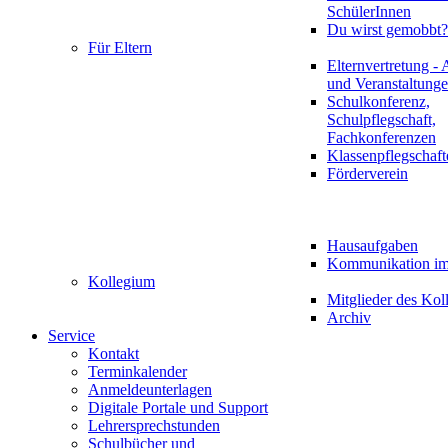
SchülerInnen
Du wirst gemobbt?
Für Eltern
Elternvertretung - 
und Veranstaltung
Schulkonferenz,
Schulpflegschaft,
Fachkonferenzen
Klassenpflegschaft
Förderverein
Hausaufgaben
Kommunikation im 
Kollegium
Mitglieder des Kol
Archiv
Service
Kontakt
Terminkalender
Anmeldeunterlagen
Digitale Portale und Support
Lehrersprechstunden
Schulbücher und