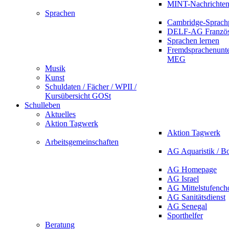
MINT-Nachrichte
Sprachen
Cambridge-Sprach
DELF-AG Französ
Sprachen lernen
Fremdsprachenunte
MEG
Musik
Kunst
Schuldaten / Fächer / WPII /
Kursübersicht GOSt
Schulleben
Aktuelles
Aktion Tagwerk
Aktion Tagwerk
Arbeitsgemeinschaften
AG Aquaristik / B
AG Homepage
AG Israel
AG Mittelstufench
AG Sanitätsdienst
AG Senegal
Sporthelfer
Beratung