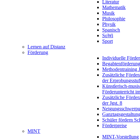
Literatur
Mathematik
Musik
Philosophie
Physik
Spanisch
SoWi
Sport
Lernen auf Distanz
Förderung
Individuelle Förde
Begabtenförderun
Methodentraining J
Zusätzliche Förder
der Erprobungsstu
Künstlerisch-musis
Förderunterricht im
Zusätzliche Förder
der Jgst. 8
Neigungsschwerpu
Ganztagsgestaltun
Schüler fördern Sc
Förderpreise
MINT
MINT-Vorstellung