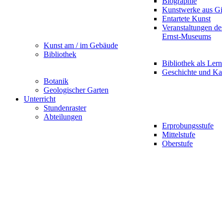
Biographie
Kunstwerke aus G
Entartete Kunst
Veranstaltungen d
Ernst-Museums
Kunst am / im Gebäude
Bibliothek
Bibliothek als Lern
Geschichte und Ka
Botanik
Geologischer Garten
Unterricht
Stundenraster
Abteilungen
Erprobungsstufe
Mittelstufe
Oberstufe