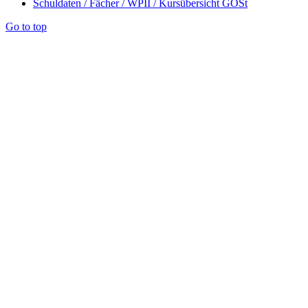
Schuldaten / Fächer / WPII / Kursübersicht GOSt
Go to top