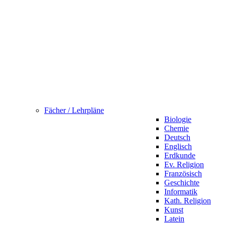
Fächer / Lehrpläne
Biologie
Chemie
Deutsch
Englisch
Erdkunde
Ev. Religion
Französisch
Geschichte
Informatik
Kath. Religion
Kunst
Latein