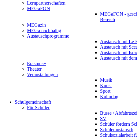
Lernpartnerschaften
MEGaFON
MEGaFON - gesch
Bereich
MEGazin
MEGa nachhaltig
Austauschprogramme
Austausch mit Le 
Austausch mit Sce
Austausch mit Isra
Austausch mit dem
Erasmus+
Theater
Veranstaltungen
Musik
Kunst
Sport
Kulturtag
Schulgemeinschaft
Für Schüler
Busse / Abfahrtsze
SV
Schüler fördern Sc
Schüleraustausch
Schulsozialarbeit f