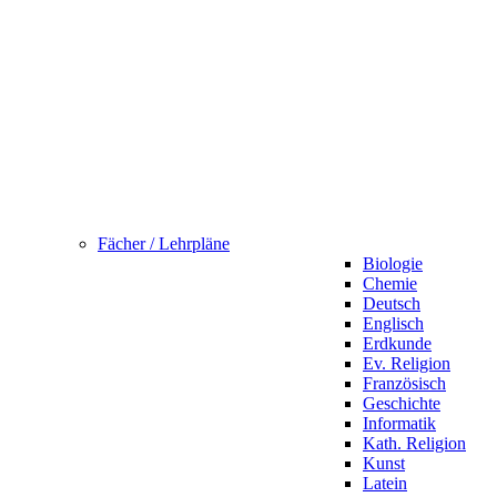
Fächer / Lehrpläne
Biologie
Chemie
Deutsch
Englisch
Erdkunde
Ev. Religion
Französisch
Geschichte
Informatik
Kath. Religion
Kunst
Latein