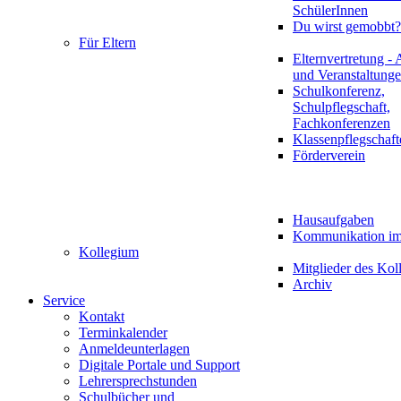
SchülerInnen
Du wirst gemobbt?
Für Eltern
Elternvertretung - 
und Veranstaltung
Schulkonferenz,
Schulpflegschaft,
Fachkonferenzen
Klassenpflegschaft
Förderverein
Hausaufgaben
Kommunikation im 
Kollegium
Mitglieder des Kol
Archiv
Service
Kontakt
Terminkalender
Anmeldeunterlagen
Digitale Portale und Support
Lehrersprechstunden
Schulbücher und