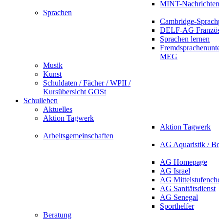
MINT-Nachrichte
Sprachen
Cambridge-Sprach
DELF-AG Französ
Sprachen lernen
Fremdsprachenunte
MEG
Musik
Kunst
Schuldaten / Fächer / WPII /
Kursübersicht GOSt
Schulleben
Aktuelles
Aktion Tagwerk
Aktion Tagwerk
Arbeitsgemeinschaften
AG Aquaristik / B
AG Homepage
AG Israel
AG Mittelstufench
AG Sanitätsdienst
AG Senegal
Sporthelfer
Beratung