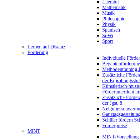
Literatur
Mathematik
Musik
Philosophie
Physik
Spanisch
SoWi
Sport
Lernen auf Distanz
Förderung
Individuelle Förde
Begabtenförderun
Methodentraining J
Zusätzliche Förder
der Erprobungsstu
Künstlerisch-musis
Förderunterricht im
Zusätzliche Förder
der Jgst. 8
Neigungsschwerpu
Ganztagsgestaltun
Schüler fördern Sc
Förderpreise
MINT
MINT-Vorstellung