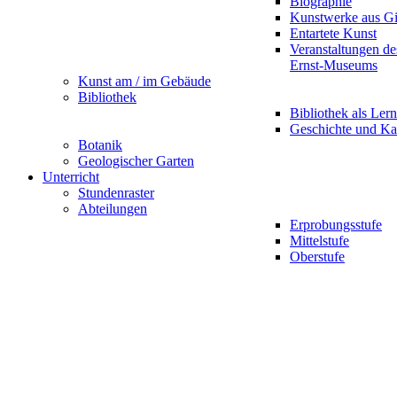
Biographie
Kunstwerke aus G
Entartete Kunst
Veranstaltungen d
Ernst-Museums
Kunst am / im Gebäude
Bibliothek
Bibliothek als Lern
Geschichte und Ka
Botanik
Geologischer Garten
Unterricht
Stundenraster
Abteilungen
Erprobungsstufe
Mittelstufe
Oberstufe