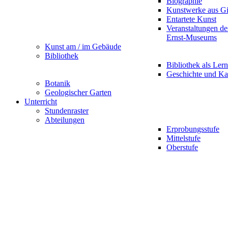
Biographie
Kunstwerke aus G
Entartete Kunst
Veranstaltungen d
Ernst-Museums
Kunst am / im Gebäude
Bibliothek
Bibliothek als Lern
Geschichte und Ka
Botanik
Geologischer Garten
Unterricht
Stundenraster
Abteilungen
Erprobungsstufe
Mittelstufe
Oberstufe