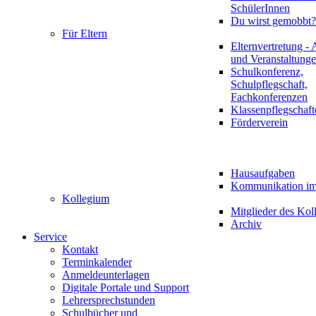
SchülerInnen
Du wirst gemobbt?
Für Eltern
Elternvertretung - 
und Veranstaltung
Schulkonferenz,
Schulpflegschaft,
Fachkonferenzen
Klassenpflegschaft
Förderverein
Hausaufgaben
Kommunikation im 
Kollegium
Mitglieder des Kol
Archiv
Service
Kontakt
Terminkalender
Anmeldeunterlagen
Digitale Portale und Support
Lehrersprechstunden
Schulbücher und