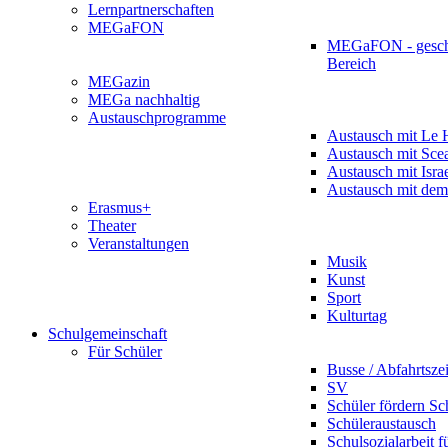
Lernpartnerschaften
MEGaFON
MEGaFON - gesch
Bereich
MEGazin
MEGa nachhaltig
Austauschprogramme
Austausch mit Le 
Austausch mit Sce
Austausch mit Isra
Austausch mit dem
Erasmus+
Theater
Veranstaltungen
Musik
Kunst
Sport
Kulturtag
Schulgemeinschaft
Für Schüler
Busse / Abfahrtsze
SV
Schüler fördern Sc
Schüleraustausch
Schulsozialarbeit f