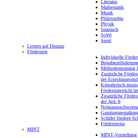
Literatur
Mathematik
Musik
Philosophie
Physik
Spanisch
SoWi
Sport
Lernen auf Distanz
Förderung
Individuelle Förde
Begabtenförderun
Methodentraining J
Zusätzliche Förder
der Erprobungsstu
Künstlerisch-musis
Förderunterricht im
Zusätzliche Förder
der Jgst. 8
Neigungsschwerpu
Ganztagsgestaltun
Schüler fördern Sc
Förderpreise
MINT
MINT-Vorstellung