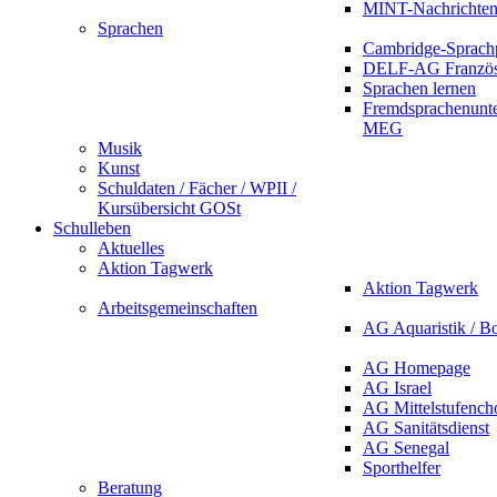
MINT-Nachrichte
Sprachen
Cambridge-Sprach
DELF-AG Französ
Sprachen lernen
Fremdsprachenunte
MEG
Musik
Kunst
Schuldaten / Fächer / WPII /
Kursübersicht GOSt
Schulleben
Aktuelles
Aktion Tagwerk
Aktion Tagwerk
Arbeitsgemeinschaften
AG Aquaristik / B
AG Homepage
AG Israel
AG Mittelstufench
AG Sanitätsdienst
AG Senegal
Sporthelfer
Beratung