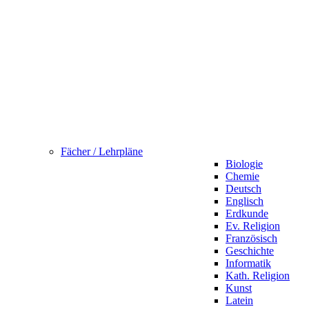
Fächer / Lehrpläne
Biologie
Chemie
Deutsch
Englisch
Erdkunde
Ev. Religion
Französisch
Geschichte
Informatik
Kath. Religion
Kunst
Latein