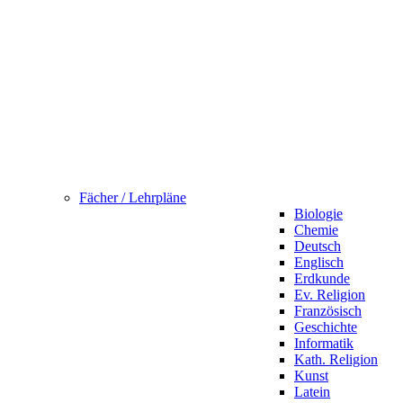
Fächer / Lehrpläne
Biologie
Chemie
Deutsch
Englisch
Erdkunde
Ev. Religion
Französisch
Geschichte
Informatik
Kath. Religion
Kunst
Latein