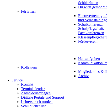
SchülerInnen
Du wirst gemobbt?
Für Eltern
Elternvertretung - 
und Veranstaltung
Schulkonferenz,
Schulpflegschaft,
Fachkonferenzen
Klassenpflegschaft
Förderverein
Hausaufgaben
Kommunikation im 
Kollegium
Mitglieder des Kol
Archiv
Service
Kontakt
Terminkalender
Anmeldeunterlagen
Digitale Portale und Support
Lehrersprechstunden
Schulbücher und