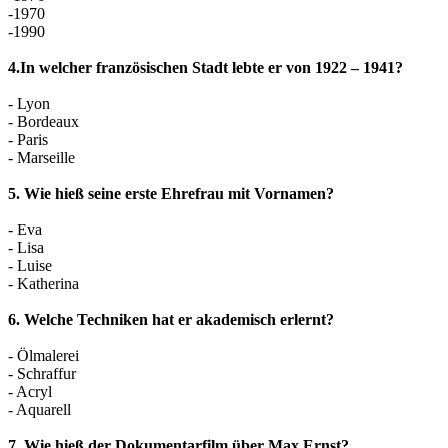
-1970
-1990
4.In welcher französischen Stadt lebte er von 1922 – 1941?
- Lyon
- Bordeaux
- Paris
- Marseille
5. Wie hieß seine erste Ehrefrau mit Vornamen?
- Eva
- Lisa
- Luise
- Katherina
6. Welche Techniken hat er akademisch erlernt?
- Ölmalerei
- Schraffur
- Acryl
- Aquarell
7. Wie hieß der Dokumentarfilm über Max Ernst?