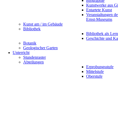
Biographie
Kunstwerke aus G
Entartete Kunst
Veranstaltungen d
Ernst-Museums
Kunst am / im Gebäude
Bibliothek
Bibliothek als Lern
Geschichte und Ka
Botanik
Geologischer Garten
Unterricht
Stundenraster
Abteilungen
Erprobungsstufe
Mittelstufe
Oberstufe