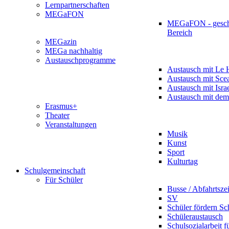
Lernpartnerschaften
MEGaFON
MEGaFON - gesch
Bereich
MEGazin
MEGa nachhaltig
Austauschprogramme
Austausch mit Le 
Austausch mit Sce
Austausch mit Isra
Austausch mit dem
Erasmus+
Theater
Veranstaltungen
Musik
Kunst
Sport
Kulturtag
Schulgemeinschaft
Für Schüler
Busse / Abfahrtsze
SV
Schüler fördern Sc
Schüleraustausch
Schulsozialarbeit f