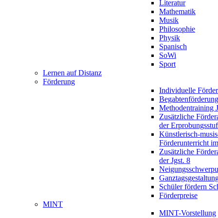
Literatur
Mathematik
Musik
Philosophie
Physik
Spanisch
SoWi
Sport
Lernen auf Distanz
Förderung
Individuelle Förde
Begabtenförderun
Methodentraining J
Zusätzliche Förder
der Erprobungsstu
Künstlerisch-musis
Förderunterricht im
Zusätzliche Förder
der Jgst. 8
Neigungsschwerpu
Ganztagsgestaltun
Schüler fördern Sc
Förderpreise
MINT
MINT-Vorstellung