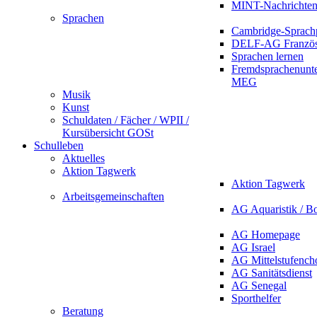
MINT-Nachrichte
Sprachen
Cambridge-Sprach
DELF-AG Französ
Sprachen lernen
Fremdsprachenunte
MEG
Musik
Kunst
Schuldaten / Fächer / WPII /
Kursübersicht GOSt
Schulleben
Aktuelles
Aktion Tagwerk
Aktion Tagwerk
Arbeitsgemeinschaften
AG Aquaristik / B
AG Homepage
AG Israel
AG Mittelstufench
AG Sanitätsdienst
AG Senegal
Sporthelfer
Beratung