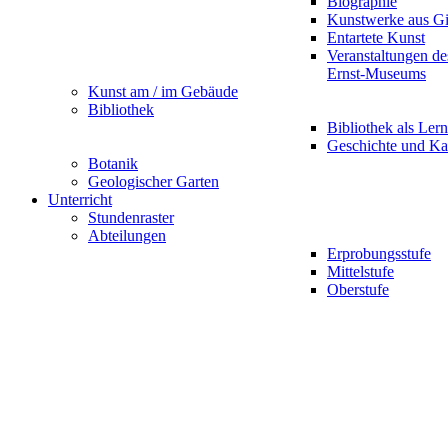
Biographie
Kunstwerke aus G
Entartete Kunst
Veranstaltungen d
Ernst-Museums
Kunst am / im Gebäude
Bibliothek
Bibliothek als Lern
Geschichte und Ka
Botanik
Geologischer Garten
Unterricht
Stundenraster
Abteilungen
Erprobungsstufe
Mittelstufe
Oberstufe