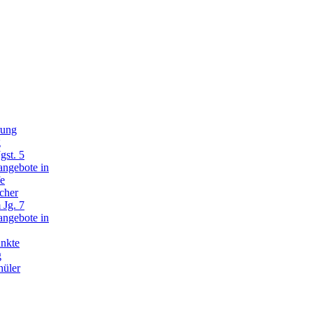
rung
g
gst. 5
angebote in
fe
cher
 Jg. 7
angebote in
nkte
g
hüler