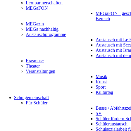
Lernpartnerschaften
MEGaFON
MEGaFON - gesch
Bereich
MEGazin
MEGa nachhaltig
Austauschprogramme
Austausch mit Le 
Austausch mit Sce
Austausch mit Isra
Austausch mit dem
Erasmus+
Theater
Veranstaltungen
Musik
Kunst
Sport
Kulturtag
Schulgemeinschaft
Für Schüler
Busse / Abfahrtsze
SV
Schüler fördern Sc
Schüleraustausch
Schulsozialarbeit f