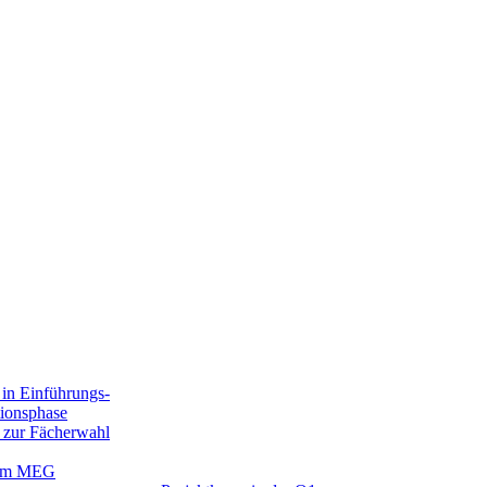
in Einführungs-
tionsphase
 zur Fächerwahl
 am MEG