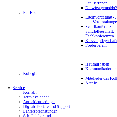
SchülerInnen
Du wirst gemobbt?
Für Eltern
Elternvertretung - 
und Veranstaltung
Schulkonferenz,
Schulpflegschaft,
Fachkonferenzen
Klassenpflegschaft
Förderverein
Hausaufgaben
Kommunikation im 
Kollegium
Mitglieder des Kol
Archiv
Service
Kontakt
Terminkalender
Anmeldeunterlagen
Digitale Portale und Support
Lehrersprechstunden
Schulbücher und