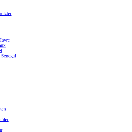
ützter
Havre
aux
el
 Senegal
iten
hüler
ür