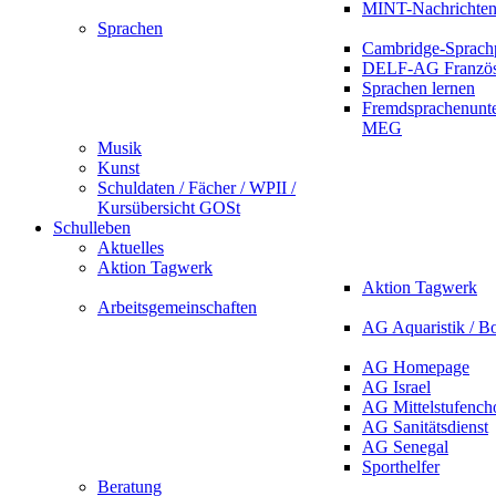
MINT-Nachrichte
Sprachen
Cambridge-Sprach
DELF-AG Französ
Sprachen lernen
Fremdsprachenunte
MEG
Musik
Kunst
Schuldaten / Fächer / WPII /
Kursübersicht GOSt
Schulleben
Aktuelles
Aktion Tagwerk
Aktion Tagwerk
Arbeitsgemeinschaften
AG Aquaristik / B
AG Homepage
AG Israel
AG Mittelstufench
AG Sanitätsdienst
AG Senegal
Sporthelfer
Beratung