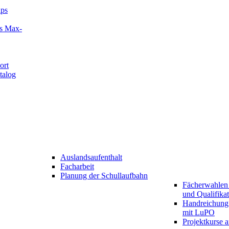
ips
es Max-
ort
talog
Auslandsaufenthalt
Facharbeit
Planung der Schullaufbahn
Fächerwahlen 
und Qualifika
Handreichung
mit LuPO
Projektkurse