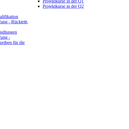
Projektkurse in der Q1
Projektkurse in der Q2
lifikation
ung - Rücktritt,
ndlungen
fung -
reiben für die