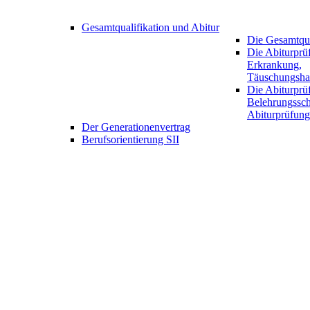
Gesamtqualifikation und Abitur
Die Gesamtqua
Die Abiturprüf
Erkrankung,
Täuschungsha
Die Abiturprü
Belehrungssch
Abiturprüfung
Der Generationenvertrag
Berufsorientierung SII