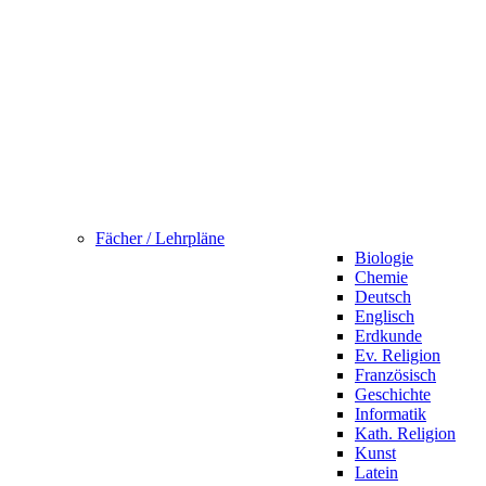
Fächer / Lehrpläne
Biologie
Chemie
Deutsch
Englisch
Erdkunde
Ev. Religion
Französisch
Geschichte
Informatik
Kath. Religion
Kunst
Latein