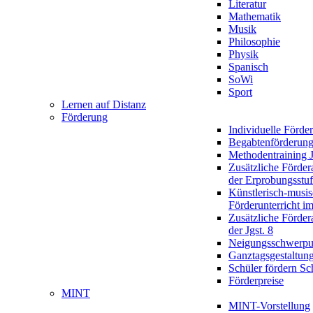
Literatur
Mathematik
Musik
Philosophie
Physik
Spanisch
SoWi
Sport
Lernen auf Distanz
Förderung
Individuelle Förde
Begabtenförderun
Methodentraining J
Zusätzliche Förder
der Erprobungsstu
Künstlerisch-musis
Förderunterricht im
Zusätzliche Förder
der Jgst. 8
Neigungsschwerpu
Ganztagsgestaltun
Schüler fördern Sc
Förderpreise
MINT
MINT-Vorstellung