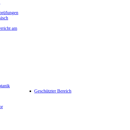
n
prüfungen
isch
rricht am
otanik
Geschützter Bereich
or