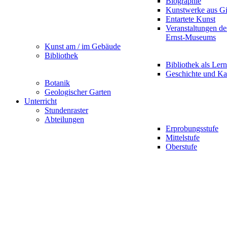
Biographie
Kunstwerke aus G
Entartete Kunst
Veranstaltungen d
Ernst-Museums
Kunst am / im Gebäude
Bibliothek
Bibliothek als Lern
Geschichte und Ka
Botanik
Geologischer Garten
Unterricht
Stundenraster
Abteilungen
Erprobungsstufe
Mittelstufe
Oberstufe