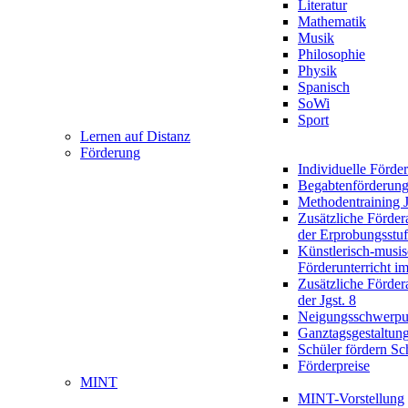
Literatur
Mathematik
Musik
Philosophie
Physik
Spanisch
SoWi
Sport
Lernen auf Distanz
Förderung
Individuelle Förde
Begabtenförderun
Methodentraining J
Zusätzliche Förder
der Erprobungsstu
Künstlerisch-musis
Förderunterricht im
Zusätzliche Förder
der Jgst. 8
Neigungsschwerpu
Ganztagsgestaltun
Schüler fördern Sc
Förderpreise
MINT
MINT-Vorstellung