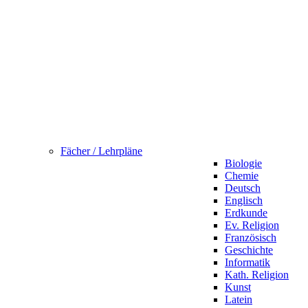
Fächer / Lehrpläne
Biologie
Chemie
Deutsch
Englisch
Erdkunde
Ev. Religion
Französisch
Geschichte
Informatik
Kath. Religion
Kunst
Latein