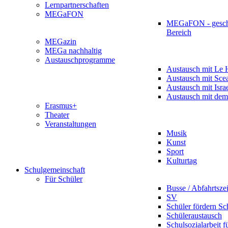
Lernpartnerschaften
MEGaFON
MEGaFON - gesch
Bereich
MEGazin
MEGa nachhaltig
Austauschprogramme
Austausch mit Le 
Austausch mit Sce
Austausch mit Isra
Austausch mit dem
Erasmus+
Theater
Veranstaltungen
Musik
Kunst
Sport
Kulturtag
Schulgemeinschaft
Für Schüler
Busse / Abfahrtsze
SV
Schüler fördern Sc
Schüleraustausch
Schulsozialarbeit f