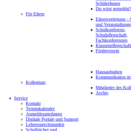
SchülerInnen
Du wirst gemobbt?
Für Eltern
Elternvertretung - 
und Veranstaltung
Schulkonferenz,
Schulpflegschaft,
Fachkonferenzen
Klassenpflegschaft
Förderverein
Hausaufgaben
Kommunikation im 
Kollegium
Mitglieder des Kol
Archiv
Service
Kontakt
Terminkalender
Anmeldeunterlagen
Digitale Portale und Support
Lehrersprechstunden
Schulbücher und