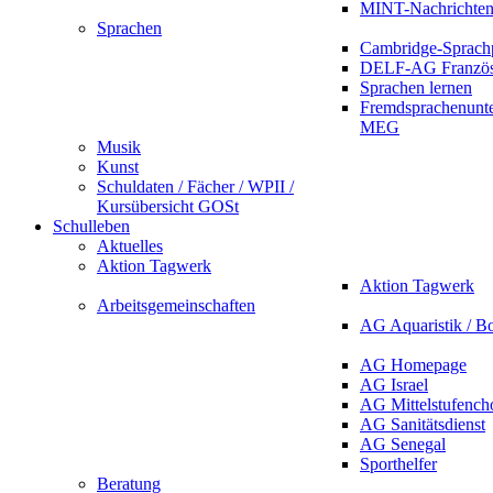
MINT-Nachrichte
Sprachen
Cambridge-Sprach
DELF-AG Französ
Sprachen lernen
Fremdsprachenunte
MEG
Musik
Kunst
Schuldaten / Fächer / WPII /
Kursübersicht GOSt
Schulleben
Aktuelles
Aktion Tagwerk
Aktion Tagwerk
Arbeitsgemeinschaften
AG Aquaristik / B
AG Homepage
AG Israel
AG Mittelstufench
AG Sanitätsdienst
AG Senegal
Sporthelfer
Beratung