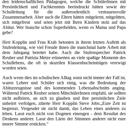
den leidenschaftlichen Pädagogen, welche die SchülerInnen mit
Persönlichkeit und Fachkenntnis beeindruckt hätten sowie der
Schulleitung für die außerordentlich vertrauensvolle
Zusammenarbeit. Aber auch die Eltern hätten mitgelernt, mitgelitten,
sich mitgefreut und seien jetzt mit Ihren Kindern stolz auf das
Abitur. Wer brauche schon Superhelden, wenn es Mama und Papa
gebe?
Herr Kopplin und Frau Krah betonten in ihrem letzten Auftritt als
Stufenleitung, wie viel Freude ihnen die manchmal harte Arbeit mit
dem Jahrgang bereitet habe. Auch die Stufensprecher Patrick
Reuber und Patrizia Metze erinnerten an viele spaßige Momente des
Schullebens, die oft in skurrilen Klassenbucheinträgen verewigt
worden seien.
Auch wenn dies im schulischen Alltag sonst nicht immer der Fall ist,
waren Lehrer und Schüler sich einig, was die Bedeutung der
Abiturzeugnisse und des kommenden Lebensabschnitts anging.
Während Patrick Reuber seinen MitschülerInnen empfahl, sie sollten
nicht aufhören, an sich zu glauben und ihre persönlichen Ziele
unbeirrt verfolgen, zitierte Herr Kopplin Steve Jobs:„Eure Zeit ist
begrenzt. Vergeudet sie nicht damit, das Leben eines anderen zu
leben. Lasst euch nicht von Dogmen einengen - dem Resultat des
Denkens anderer. Lasst den Lärm der Stimmen anderer nicht eure
innere Stimme ersticken.“