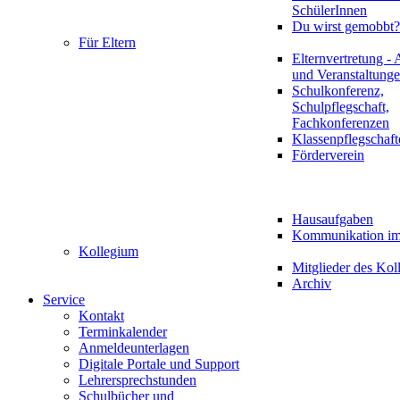
SchülerInnen
Du wirst gemobbt?
Für Eltern
Elternvertretung - 
und Veranstaltung
Schulkonferenz,
Schulpflegschaft,
Fachkonferenzen
Klassenpflegschaft
Förderverein
Hausaufgaben
Kommunikation im 
Kollegium
Mitglieder des Kol
Archiv
Service
Kontakt
Terminkalender
Anmeldeunterlagen
Digitale Portale und Support
Lehrersprechstunden
Schulbücher und