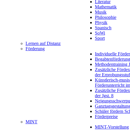
Literatur
Mathematik
Musik
Philosophie
Physik
Spanisch
SoWi
Sport
Lernen auf Distanz
Förderung
Individuelle Förde
Begabtenförderun
Methodentraining J
Zusätzliche Förder
der Erprobungsstu
Künstlerisch-musis
Förderunterricht im
Zusätzliche Förder
der Jgst. 8
Neigungsschwerpu
Ganztagsgestaltun
Schüler fördern Sc
Förderpreise
MINT
MINT-Vorstellung