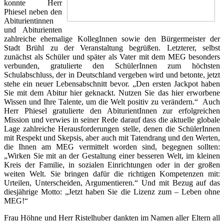
konnte Herr
Phiesel neben den
Abiturientinnen
und Abiturienten
zahlreiche ehemalige KollegInnen sowie den Bürgermeister der
Stadt Brühl zu der Veranstaltung begrüßen. Letzterer, selbst
zunächst als Schüler und später als Vater mit dem MEG besonders
verbunden, gratulierte den SchülerInnen zum höchsten
Schulabschluss, der in Deutschland vergeben wird und betonte, jetzt
stehe ein neuer Lebensabschnitt bevor. „Den ersten Jackpot haben
Sie mit dem Abitur hier geknackt. Nutzen Sie das hier erworbene
Wissen und Ihre Talente, um die Welt positiv zu verändern.“ Auch
Herr Phiesel gratulierte den AbiturientInnen zur erfolgreichen
Mission und verwies in seiner Rede darauf dass die aktuelle globale
Lage zahlreiche Herausforderungen stelle, denen die SchülerInnen
mit Respekt und Skepsis, aber auch mit Tatendrang und den Werten,
die Ihnen am MEG vermittelt worden sind, begegnen sollten:
„Wirken Sie mit an der Gestaltung einer besseren Welt, im kleinen
Kreis der Familie, in sozialen Einrichtungen oder in der großen
weiten Welt. Sie bringen dafür die richtigen Kompetenzen mit:
Urteilen, Unterscheiden, Argumentieren.“ Und mit Bezug auf das
diesjährige Motto: „Jetzt haben Sie die Lizenz zum – Leben ohne
MEG!“
Frau Höhne und Herr Ristelhuber dankten im Namen aller Eltern all