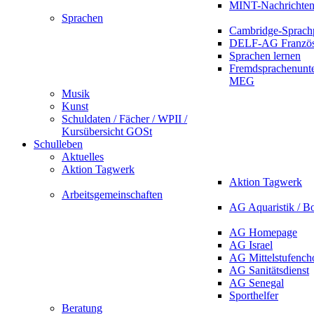
MINT-Nachrichte
Sprachen
Cambridge-Sprach
DELF-AG Französ
Sprachen lernen
Fremdsprachenunte
MEG
Musik
Kunst
Schuldaten / Fächer / WPII /
Kursübersicht GOSt
Schulleben
Aktuelles
Aktion Tagwerk
Aktion Tagwerk
Arbeitsgemeinschaften
AG Aquaristik / B
AG Homepage
AG Israel
AG Mittelstufench
AG Sanitätsdienst
AG Senegal
Sporthelfer
Beratung