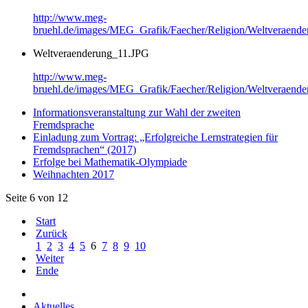
http://www.meg-
bruehl.de/images/MEG_Grafik/Faecher/Religion/Weltveraend
Weltveraenderung_11.JPG
http://www.meg-
bruehl.de/images/MEG_Grafik/Faecher/Religion/Weltveraend
Informationsveranstaltung zur Wahl der zweiten
Fremdsprache
Einladung zum Vortrag: „Erfolgreiche Lernstrategien für
Fremdsprachen“ (2017)
Erfolge bei Mathematik-Olympiade
Weihnachten 2017
Seite 6 von 12
Start
Zurück
1
2
3
4
5
6
7
8
9
10
Weiter
Ende
Aktuelles