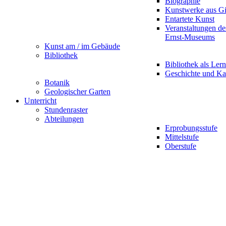
Biographie
Kunstwerke aus G
Entartete Kunst
Veranstaltungen d
Ernst-Museums
Kunst am / im Gebäude
Bibliothek
Bibliothek als Lern
Geschichte und Ka
Botanik
Geologischer Garten
Unterricht
Stundenraster
Abteilungen
Erprobungsstufe
Mittelstufe
Oberstufe