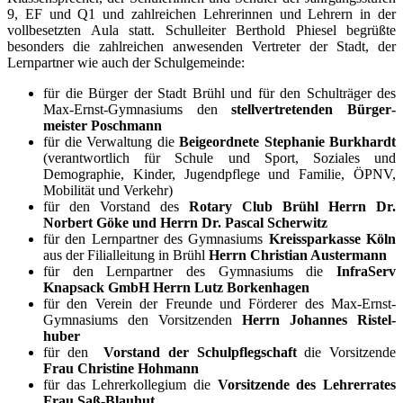
9, EF und Q1 und zahlreichen Lehrerinnen und Lehrern in der
vollbesetzten Aula statt. Schulleiter Berthold Phiesel begrüßte
besonders die zahlreichen anwesenden Vertreter der Stadt, der
Lernpartner wie auch der Schulgemeinde:
für die Bürger der Stadt Brühl und für den Schulträger des
Max-Ernst-Gymnasiums den
stellvertretenden
Bürger­
meister Poschmann
für die Verwaltung die
Beigeordnete Stephanie Burkhardt
(verantwortlich für Schule und Sport, Soziales und
Demographie, Kinder, Jugendpflege und Familie, ÖPNV,
Mobilität und Verkehr)
für den Vorstand des
Rotary Club Brühl Herrn Dr.
Norbert Göke und Herrn Dr. Pascal Scherwitz
für den Lernpartner des Gymnasiums
Kreissparkasse Köln
aus der Filialleitung in Brühl
Herrn Christian Austermann
für den Lernpartner des Gymnasiums die
InfraServ
Knapsack GmbH Herrn Lutz Borkenhagen
für den Verein der Freunde und Förderer des Max-Ernst-
Gymnasiums den Vorsitzenden
Herrn Johannes Ristel­
huber
für den
Vorstand der Schulpflegschaft
die Vorsitzende
Frau Christine Hohmann
für das Lehrerkollegium die
Vorsitzende des Lehrerrates
Frau Saß-Blauhut