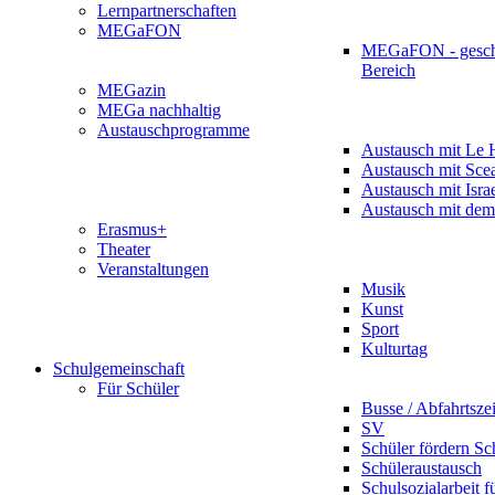
Lernpartnerschaften
MEGaFON
MEGaFON - gesch
Bereich
MEGazin
MEGa nachhaltig
Austauschprogramme
Austausch mit Le 
Austausch mit Sce
Austausch mit Isra
Austausch mit dem
Erasmus+
Theater
Veranstaltungen
Musik
Kunst
Sport
Kulturtag
Schulgemeinschaft
Für Schüler
Busse / Abfahrtsze
SV
Schüler fördern Sc
Schüleraustausch
Schulsozialarbeit f