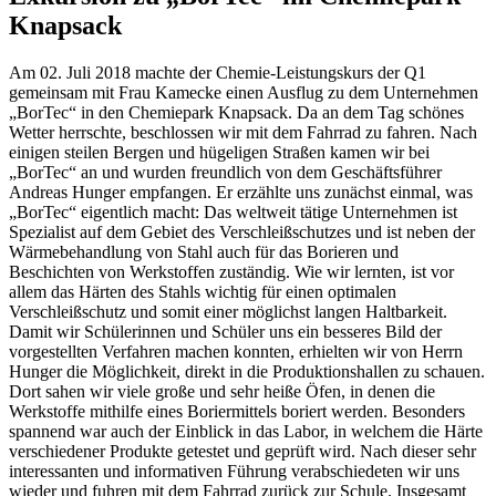
Knapsack
Am 02. Juli 2018 machte der Chemie-Leistungskurs der Q1
gemeinsam mit Frau Kamecke einen Ausflug zu dem Unternehmen
„BorTec“ in den Chemiepark Knapsack. Da an dem Tag schönes
Wetter herrschte, beschlossen wir mit dem Fahrrad zu fahren. Nach
einigen steilen Bergen und hügeligen Straßen kamen wir bei
„BorTec“ an und wurden freundlich von dem Geschäftsführer
Andreas Hunger empfangen. Er erzählte uns zunächst einmal, was
„BorTec“ eigentlich macht: Das weltweit tätige Unternehmen ist
Spezialist auf dem Gebiet des Verschleißschutzes und ist neben der
Wärmebehandlung von Stahl auch für das Borieren und
Beschichten von Werkstoffen zuständig. Wie wir lernten, ist vor
allem das Härten des Stahls wichtig für einen optimalen
Verschleißschutz und somit einer möglichst langen Haltbarkeit.
Damit wir Schülerinnen und Schüler uns ein besseres Bild der
vorgestellten Verfahren machen konnten, erhielten wir von Herrn
Hunger die Möglichkeit, direkt in die Produktionshallen zu schauen.
Dort sahen wir viele große und sehr heiße Öfen, in denen die
Werkstoffe mithilfe eines Boriermittels boriert werden. Besonders
spannend war auch der Einblick in das Labor, in welchem die Härte
verschiedener Produkte getestet und geprüft wird. Nach dieser sehr
interessanten und informativen Führung verabschiedeten wir uns
wieder und fuhren mit dem Fahrrad zurück zur Schule. Insgesamt