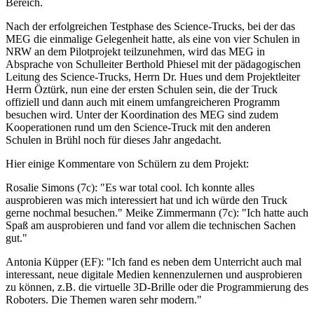
Bereich.
Nach der erfolgreichen Testphase des Science-Trucks, bei der das
MEG die einmalige Gelegenheit hatte, als eine von vier Schulen in
NRW an dem Pilotprojekt teilzunehmen, wird das MEG in
Absprache von Schulleiter Berthold Phiesel mit der pädagogischen
Leitung des Science-Trucks, Herrn Dr. Hues und dem Projektleiter
Herrn Öztürk, nun eine der ersten Schulen sein, die der Truck
offiziell und dann auch mit einem umfangreicheren Programm
besuchen wird. Unter der Koordination des MEG sind zudem
Kooperationen rund um den Science-Truck mit den anderen
Schulen in Brühl noch für dieses Jahr angedacht.
Hier einige Kommentare von Schülern zu dem Projekt:
Rosalie Simons (7c): "Es war total cool. Ich konnte alles
ausprobieren was mich interessiert hat und ich würde den Truck
gerne nochmal besuchen." Meike Zimmermann (7c): "Ich hatte auch
Spaß am ausprobieren und fand vor allem die technischen Sachen
gut."
Antonia Küpper (EF): "Ich fand es neben dem Unterricht auch mal
interessant, neue digitale Medien kennenzulernen und ausprobieren
zu können, z.B. die virtuelle 3D-Brille oder die Programmierung des
Roboters. Die Themen waren sehr modern."