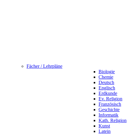
Fächer / Lehrpläne
Biologie
Chemie
Deutsch
Englisch
Erdkunde
Ev. Religion
Französisch
Geschichte
Informatik
Kath. Religion
Kunst
Latein